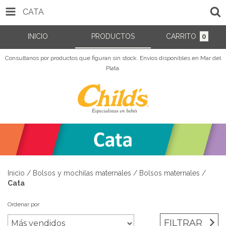
CATA
INICIO
PRODUCTOS
CARRITO
0
Consultanos por productos que figuran sin stock. Envíos disponibles en Mar del
Plata.
Inicio
/
Bolsos y mochilas maternales
/
Bolsos maternales
/
Cata
Ordenar por
FILTRAR