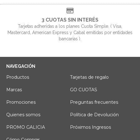
3 CUOTAS SIN INTERÉS
Tarjetas adheridas a los planes Cuota Simple. ( Visa,
Mastercard, American Express y Cabal emitidas por entidades
bancarias ).
NAVEGACIÓN
Productos
Tarjetas de regalo
Marcas
GO CUOTAS
Promociones
Preguntas frecuentes
Quienes somos
Política de Devolución
PROMO GALICIA
Próximos Ingresos
Cómo Comprar