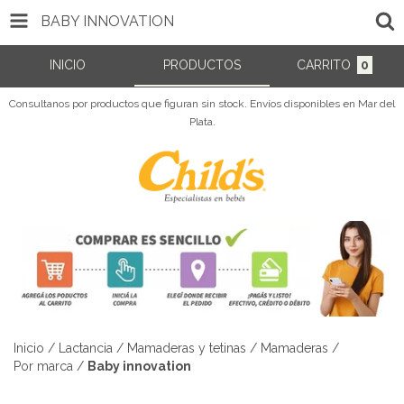
BABY INNOVATION
INICIO
PRODUCTOS
CARRITO
0
Consultanos por productos que figuran sin stock. Envíos disponibles en Mar del
Plata.
Inicio
/
Lactancia
/
Mamaderas y tetinas
/
Mamaderas
/
Por marca
/
Baby innovation