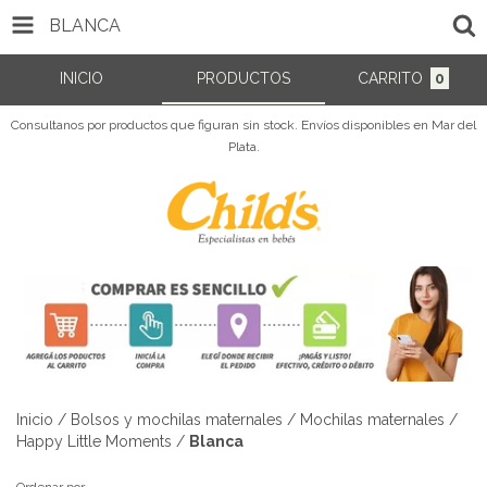
BLANCA
INICIO
PRODUCTOS
CARRITO
0
Consultanos por productos que figuran sin stock. Envíos disponibles en Mar del
Plata.
Inicio
/
Bolsos y mochilas maternales
/
Mochilas maternales
/
Happy Little Moments
/
Blanca