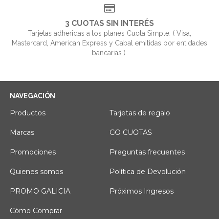
3 CUOTAS SIN INTERÉS
Tarjetas adheridas a los planes Cuota Simple. ( Visa,
Mastercard, American Express y Cabal emitidas por entidades
bancarias ).
NAVEGACIÓN
Productos
Tarjetas de regalo
Marcas
GO CUOTAS
Promociones
Preguntas frecuentes
Quienes somos
Política de Devolución
PROMO GALICIA
Próximos Ingresos
Cómo Comprar