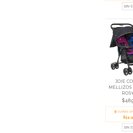
SIN 
JOIE C
MELLIZOS 
ROSY 
$489
9
cuotas si
$54.4
SIN 