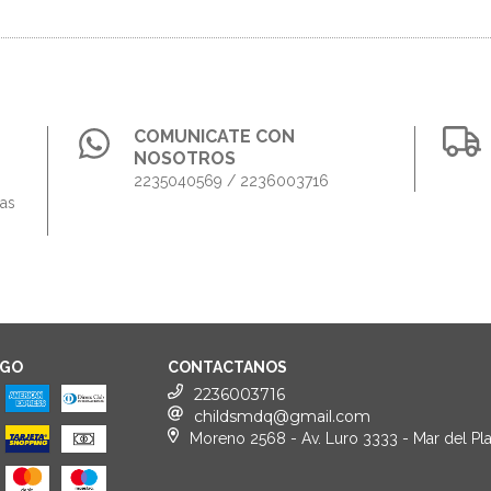
COMUNICATE CON
NOSOTROS
2235040569 / 2236003716
das
AGO
CONTACTANOS
2236003716
childsmdq@gmail.com
Moreno 2568 - Av. Luro 3333 - Mar del Pla