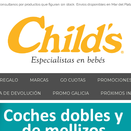
onsultanos por productos que figuran sin stock. Envíos disponibles en Mar del Plat
 REGALO
MARCAS
GO CUOTAS
PROMOCIONE
CA DE DEVOLUCIÓN
PROMO GALICIA
PRÓXIMOS I