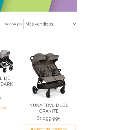
Ordenar por
E DE
 DARK
5
NUNA TRVL DUBL
és de
GRANITE
$1.099.995
9
cuotas sin interés de