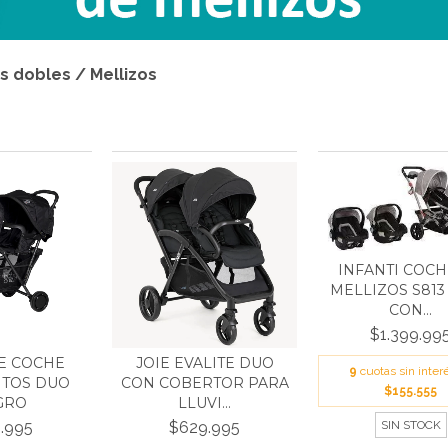
 dobles / Mellizos
INFANTI COCH
MELLIZOS S813
CON...
$1.399.99
JOIE EVALITE DUO
E COCHE
9
cuotas sin inter
CON COBERTOR PARA
TOS DUO
$155.555
LLUVI...
GRO
$629.995
.995
SIN STOCK