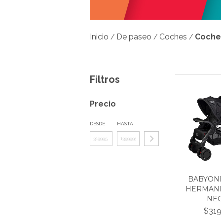
Inicio
De paseo
Coches
Coches
/
/
/
Filtros
Precio
DESDE
HASTA
BABYON
HERMANI
NE
$319