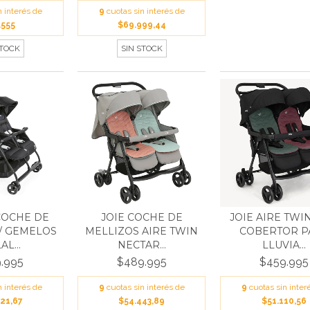
9
cuotas sin interés de
n interés de
$69.999,44
.555
SIN STOCK
STOCK
COCHE DE
JOIE COCHE DE
JOIE AIRE TWI
/ GEMELOS
MELLIZOS AIRE TWIN
COBERTOR P
L...
NECTAR...
LLUVIA...
.995
$489.995
$459.995
n interés de
9
cuotas sin interés de
9
cuotas sin inter
21,67
$54.443,89
$51.110,56