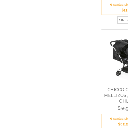
9
cuotas si
$35
SIN 
CHICCO 
MELLIZOS 
OHLA
$559
9
cuotas si
$62.2