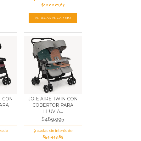
$122.221,67
N CON
JOIE AIRE TWIN CON
ARA
COBERTOR PARA
LLUVIA...
$489.995
és de
9
cuotas sin interés de
$54.443,89