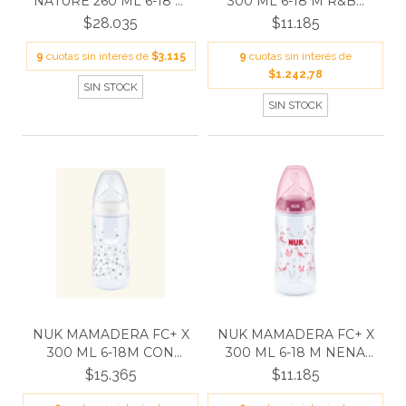
NATURE 260 ML 6-18 M
300 ML 6-18 M R&B...
10...
$28.035
$11.185
9
cuotas sin interés de
$3.115
9
cuotas sin interés de
$1.242,78
SIN STOCK
SIN STOCK
NUK MAMADERA FC+ X
NUK MAMADERA FC+ X
300 ML 6-18M CON
300 ML 6-18 M NENA
CONT...
N0...
$15.365
$11.185