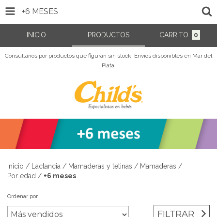
+6 MESES
INICIO
PRODUCTOS
CARRITO
0
Consultanos por productos que figuran sin stock. Envíos disponibles en Mar del
Plata.
Inicio
/
Lactancia
/
Mamaderas y tetinas
/
Mamaderas
/
Por edad
/
+6 meses
Ordenar por
FILTRAR