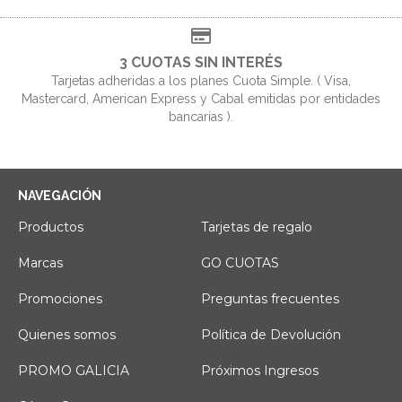
3 CUOTAS SIN INTERÉS
Tarjetas adheridas a los planes Cuota Simple. ( Visa,
Mastercard, American Express y Cabal emitidas por entidades
bancarias ).
NAVEGACIÓN
Productos
Tarjetas de regalo
Marcas
GO CUOTAS
Promociones
Preguntas frecuentes
Quienes somos
Política de Devolución
PROMO GALICIA
Próximos Ingresos