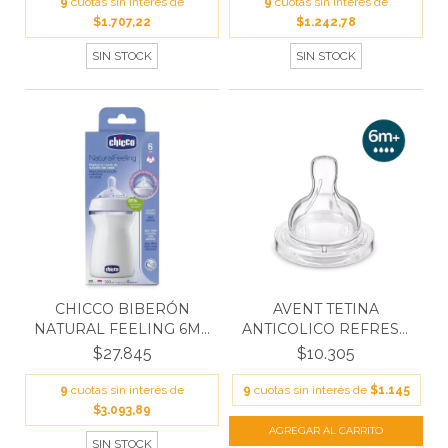
9
cuotas sin interés de
9
cuotas sin interés de
$1.707,22
$1.242,78
SIN STOCK
SIN STOCK
AVENT TETINA
CHICCO BIBERÓN
ANTICOLICO REFRESH
NATURAL FEELING 6M+
FLUJO RA...
330ML
$10.305
$27.845
9
cuotas sin interés de
$1.145
9
cuotas sin interés de
$3.093,89
SIN STOCK