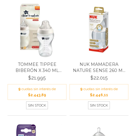
TOMMEE TIPPEE
NUK MAMADERA
BIBERÓN X 340 ML
NATURE SENSE 260 ML
52254220...
BLANCA...
$21.995
$22.015
9
cuotas sin interés de
9
cuotas sin interés de
$2.443,89
$2.446,11
SIN STOCK
SIN STOCK