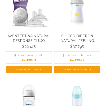
AVENT TETINA NATURAL
CHICCO BIBERON
RESPONSE FLUJO
NATURAL FEELING
RAPI...
330ML 6M+...
$22.415
$37.795
9
cuotas sin interés de
9
cuotas sin interés de
$2.490,56
$4.199,44