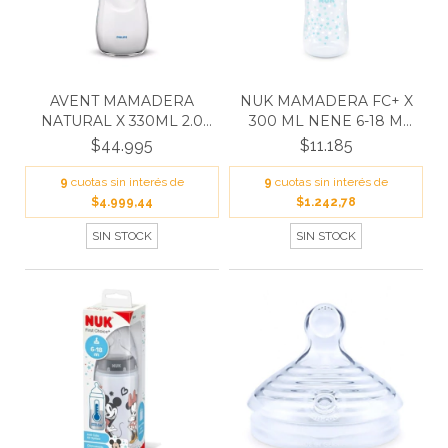
AVENT MAMADERA
NUK MAMADERA FC+ X
NATURAL X 330ML 2.0
300 ML NENE 6-18 M
6M+ S...
N0...
$44.995
$11.185
9
cuotas sin interés de
9
cuotas sin interés de
$4.999,44
$1.242,78
SIN STOCK
SIN STOCK