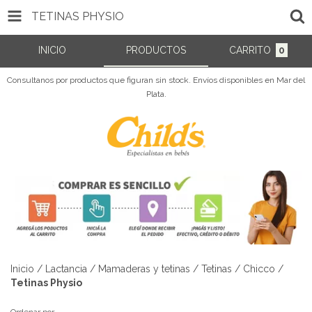
TETINAS PHYSIO
INICIO
PRODUCTOS
CARRITO
0
Consultanos por productos que figuran sin stock. Envíos disponibles en Mar del
Plata.
Inicio
/
Lactancia
/
Mamaderas y tetinas
/
Tetinas
/
Chicco
/
Tetinas Physio