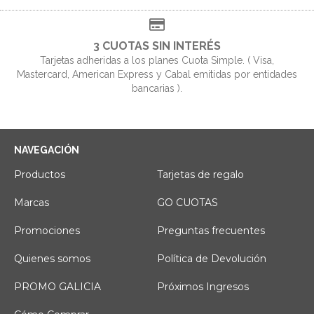
3 CUOTAS SIN INTERÉS
Tarjetas adheridas a los planes Cuota Simple. ( Visa,
Mastercard, American Express y Cabal emitidas por entidades
bancarias ).
NAVEGACIÓN
Productos
Tarjetas de regalo
Marcas
GO CUOTAS
Promociones
Preguntas frecuentes
Quienes somos
Política de Devolución
PROMO GALICIA
Próximos Ingresos