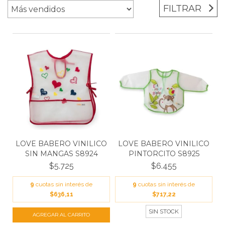
FILTRAR
LOVE BABERO VINILICO
LOVE BABERO VINILICO
SIN MANGAS S8924
PINTORCITO S8925
$5.725
$6.455
9
cuotas sin interés de
9
cuotas sin interés de
$636,11
$717,22
SIN STOCK