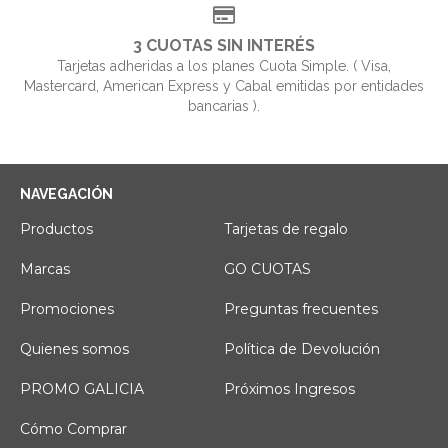
3 CUOTAS SIN INTERÉS
Tarjetas adheridas a los planes Cuota Simple. ( Visa,
Mastercard, American Express y Cabal emitidas por entidades
bancarias ).
NAVEGACIÓN
Productos
Tarjetas de regalo
Marcas
GO CUOTAS
Promociones
Preguntas frecuentes
Quienes somos
Política de Devolución
PROMO GALICIA
Próximos Ingresos
Cómo Comprar