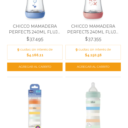
CHICCO MAMADERA
CHICCO MAMADERA
PERFECT5 240ML FLUJO
PERFECT5 240ML FLUJO
MED...
MED...
$37.495
$37.355
9
cuotas sin interés de
9
cuotas sin interés de
$4.166,11
$4.150,56