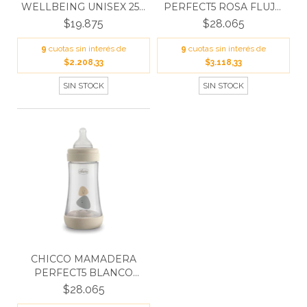
WELLBEING UNISEX 250
PERFECT5 ROSA FLUJO
ML S...
MEDI...
$19.875
$28.065
9
cuotas sin interés de
9
cuotas sin interés de
$2.208,33
$3.118,33
SIN STOCK
SIN STOCK
CHICCO MAMADERA
PERFECT5 BLANCO
FLUJO ME...
$28.065