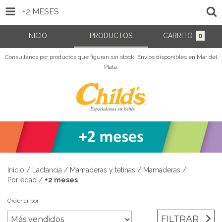
+2 MESES
INICIO
PRODUCTOS
CARRITO
0
Consultanos por productos que figuran sin stock. Envíos disponibles en Mar del
Plata.
Inicio
/
Lactancia
/
Mamaderas y tetinas
/
Mamaderas
/
Por edad
/
+2 meses
Ordenar por
FILTRAR