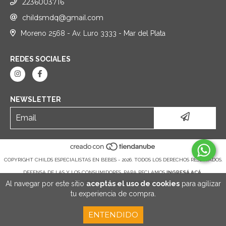
2236003716
childsmdq@gmail.com
Moreno 2568 - Av. Luro 3333 - Mar del Plata
REDES SOCIALES
NEWSLETTER
COPYRIGHT CHILDS ESPECIALISTAS EN BEBES - 2026. TODOS LOS DERECHOS RESERVADOS.
DEFENSA DE LAS Y LOS CONSUMIDORES. PARA RECLAMOS
INGRESÁ ACÁ.
Al navegar por este sitio
aceptás el uso de cookies
para agilizar
BOTÓN DE ARREPENTIMIENTO
tu experiencia de compra.
ENTENDIDO