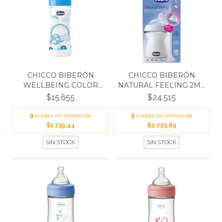
CHICCO BIBERÓN
CHICCO BIBERÓN
WELLBEING COLOR
NATURAL FEELING 2M+
BOY 250 M...
250 M...
$15.655
$24.515
9
cuotas sin interés de
9
cuotas sin interés de
$1.739,44
$2.723,89
SIN STOCK
SIN STOCK