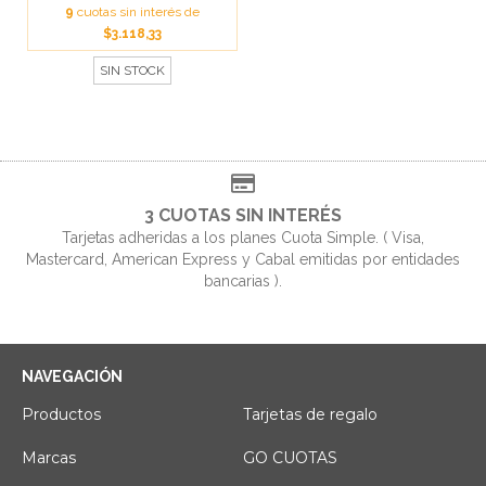
9
cuotas sin interés de
$3.118,33
SIN STOCK
3 CUOTAS SIN INTERÉS
Tarjetas adheridas a los planes Cuota Simple. ( Visa,
Mastercard, American Express y Cabal emitidas por entidades
bancarias ).
NAVEGACIÓN
Productos
Tarjetas de regalo
Marcas
GO CUOTAS