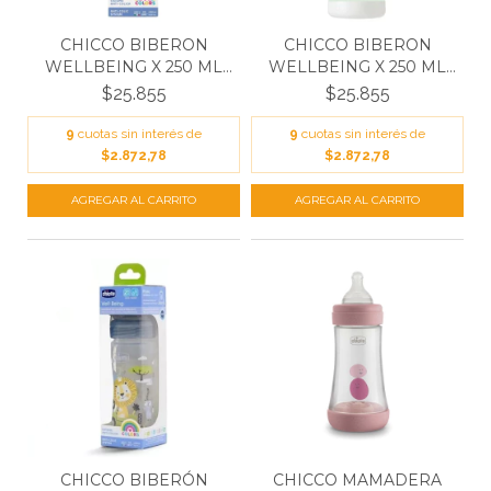
CHICCO BIBERON
CHICCO BIBERON
WELLBEING X 250 ML
WELLBEING X 250 ML
FLUJO...
FLUJO...
$25.855
$25.855
9
cuotas sin interés de
9
cuotas sin interés de
$2.872,78
$2.872,78
CHICCO BIBERÓN
CHICCO MAMADERA