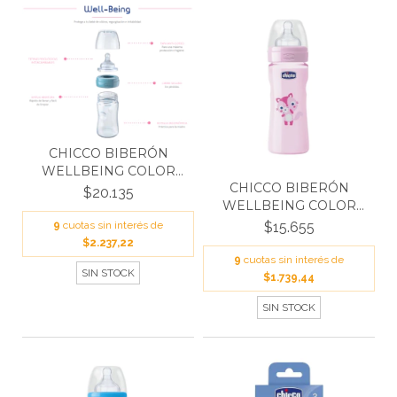
CHICCO BIBERÓN
WELLBEING COLOR
CHICCO BIBERÓN
NEUTRO 25...
$20.135
WELLBEING COLOR
GIRL 250...
$15.655
9
cuotas sin interés de
$2.237,22
9
cuotas sin interés de
SIN STOCK
$1.739,44
SIN STOCK