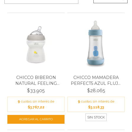
CHICCO BIBERON
CHICCO MAMADERA
NATURAL FEELING
PERFECT5 AZUL FLUJO
250ML 2M+...
MEDI...
$33.905
$28.065
9
cuotas sin interés de
9
cuotas sin interés de
$3.767,22
$3.118,33
SIN STOCK