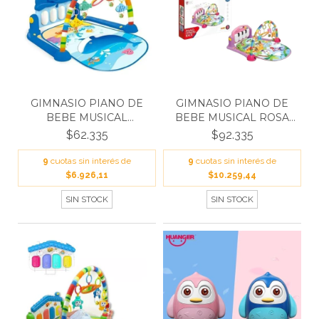
GIMNASIO PIANO DE
GIMNASIO PIANO DE
BEBE MUSICAL
BEBE MUSICAL ROSA
BALLENITA...
1765...
$62.335
$92.335
9
cuotas sin interés de
9
cuotas sin interés de
$6.926,11
$10.259,44
SIN STOCK
SIN STOCK