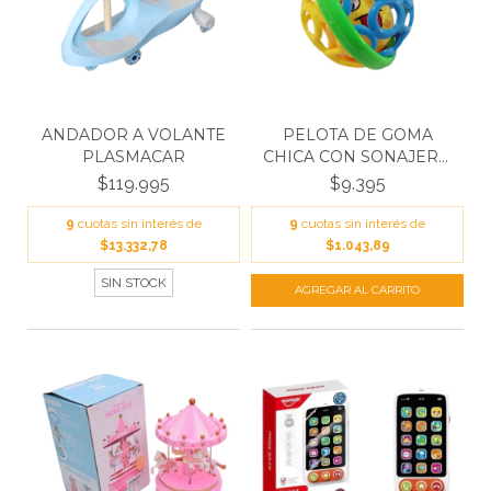
ANDADOR A VOLANTE
PELOTA DE GOMA
PLASMACAR
CHICA CON SONAJERO
167922...
$119.995
$9.395
9
cuotas sin interés de
9
cuotas sin interés de
$13.332,78
$1.043,89
SIN STOCK