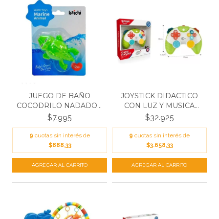
JUEGO DE BAÑO
JOYSTICK DIDACTICO
COCODRILO NADADOR
CON LUZ Y MUSICA
+12M
2014...
$7.995
$32.925
9
cuotas sin interés de
9
cuotas sin interés de
$888,33
$3.658,33