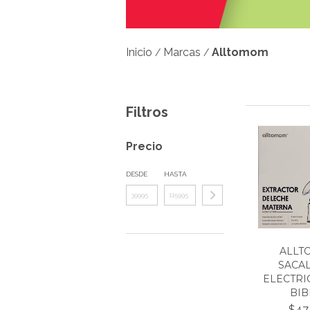
Inicio
Marcas
Alltomom
/
/
Filtros
Precio
DESDE
HASTA
ALLT
SACA
ELECTRI
BIBE
$47