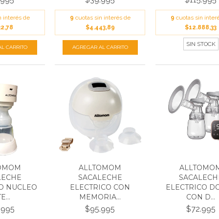
n interés de
9
cuotas sin interés de
9
cuotas sin inter
32,78
$4.443,89
$12.888,33
SIN STOCK
OMOM
ALLTOMOM
ALLTOMO
LECHE
SACALECHE
SACALECH
O NUCLEO
ELECTRICO CON
ELECTRICO D
E...
MEMORIA...
CON D...
.995
$95.995
$72.995