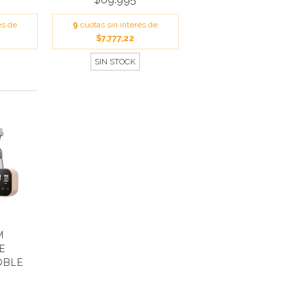
és de
9
cuotas sin interés de
$7.777,22
SIN STOCK
M
E
OBLE