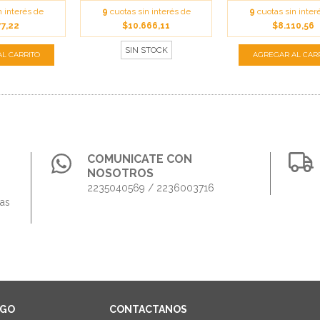
n interés de
9
cuotas sin interés de
9
cuotas sin inter
77,22
$10.666,11
$8.110,56
SIN STOCK
COMUNICATE CON
NOSOTROS
2235040569 / 2236003716
das
AGO
CONTACTANOS