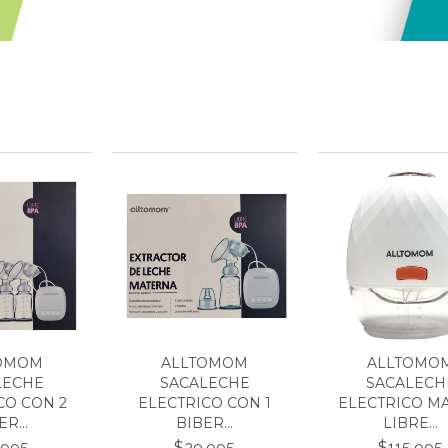
OMOM
ALLTOMOM
ALLTOMO
LECHE
SACALECHE
SACALECH
CO CON 2
ELECTRICO CON 1
ELECTRICO M
R...
BIBER...
LIBRE...
.995
$39.995
$115.995