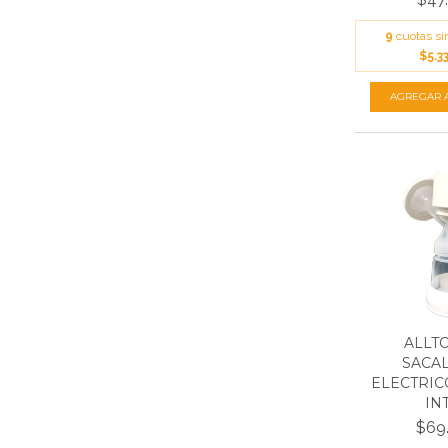
9
cuotas si
$5.3
ALLT
SACA
ELECTRIC
INT
$69