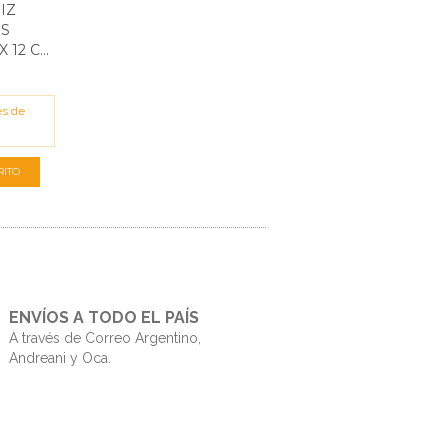
IZ
S
2 C...
és de
ENVÍOS A TODO EL PAÍS
A través de Correo Argentino,
Andreani y Oca.