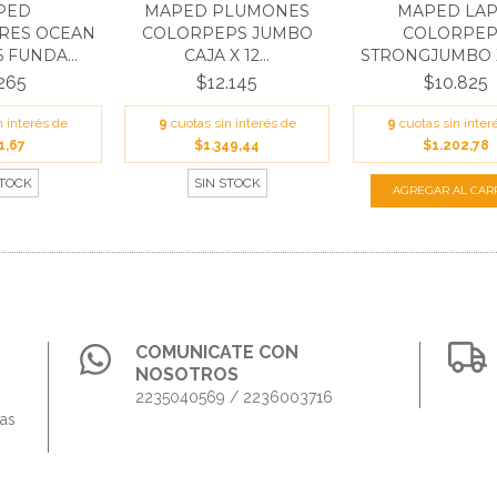
PED
MAPED PLUMONES
MAPED LAP
RES OCEAN
COLORPEPS JUMBO
COLORPEP
 FUNDA...
CAJA X 12...
STRONGJUMBO X 1
265
$12.145
$10.825
n interés de
9
cuotas sin interés de
9
cuotas sin inter
1,67
$1.349,44
$1.202,78
STOCK
SIN STOCK
COMUNICATE CON
NOSOTROS
2235040569 / 2236003716
das