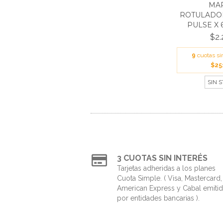
MA
ROTULADO
PULSE X 6
$2.
9
cuotas si
$25
SIN 
3 CUOTAS SIN INTERÉS
Tarjetas adheridas a los planes
Cuota Simple. ( Visa, Mastercard,
American Express y Cabal emiti
por entidades bancarias ).