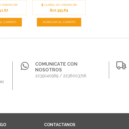
n interés de
9
cuotas sin interés de
41,67
$10.353,89
COMUNICATE CON
NOSOTROS
2235040569 / 2236003716
das
AGO
CONTACTANOS