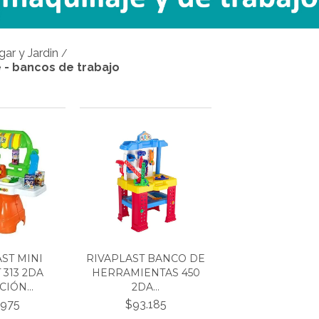
gar y Jardin
/
e - bancos de trabajo
ST MINI
RIVAPLAST BANCO DE
313 2DA
HERRAMIENTAS 450
IÓN...
2DA...
.975
$93.185