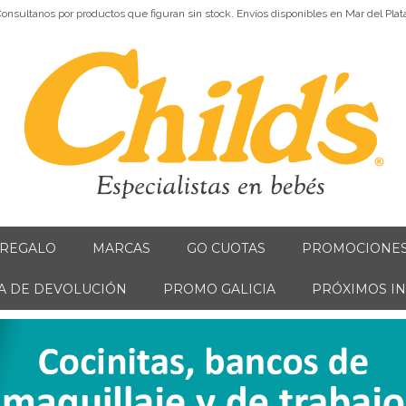
onsultanos por productos que figuran sin stock. Envíos disponibles en Mar del Plat
 REGALO
MARCAS
GO CUOTAS
PROMOCIONE
CA DE DEVOLUCIÓN
PROMO GALICIA
PRÓXIMOS I