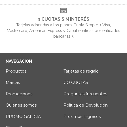
3 CUOTAS SIN INTERÉS
Tarjetas adheridas a los planes Cuota Simple. ( Visa,
Mastercard, American Express y Cabal emitidas por entidades
bancarias ).
NAVEGACIÓN
Productos
Tarjetas de regalo
Marcas
GO CUOTAS
Promociones
Preguntas frecuentes
Quienes somos
Política de Devolución
PROMO GALICIA
Próximos Ingresos