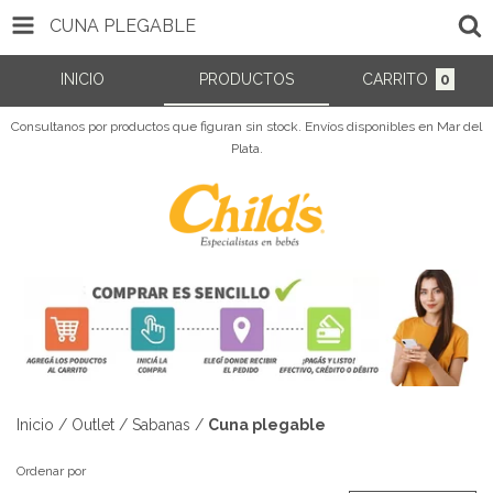
CUNA PLEGABLE
INICIO
PRODUCTOS
CARRITO
0
Consultanos por productos que figuran sin stock. Envíos disponibles en Mar del
Plata.
Inicio
/
Outlet
/
Sabanas
/
Cuna plegable
Ordenar por