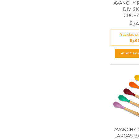
AVANCHY 
DIVISI
CUCHAR
$32
9
cuotas si
$3.6
AVANCHY 
LARGAS B