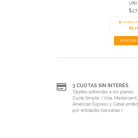
UNID
$27
9
cuotas si
$3.1
3 CUOTAS SIN INTERÉS
Tarjetas adheridas a los planes
Cuota Simple. ( Visa, Mastercard,
American Express y Cabal emiti
por entidades bancarias ).