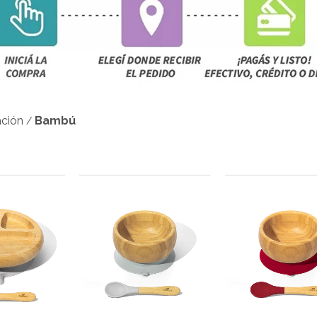
ación
Bambú
/