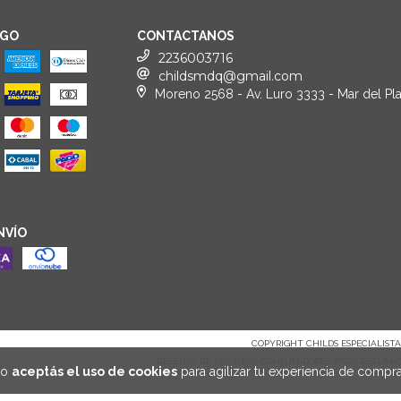
AGO
CONTACTANOS
2236003716
childsmdq@gmail.com
Moreno 2568 - Av. Luro 3333 - Mar del Pla
NVÍO
COPYRIGHT CHILDS ESPECIALISTAS
DEFENSA DE LAS Y LOS CONSUMIDORES. PARA RECLAM
io
aceptás el uso de cookies
para agilizar tu experiencia de compra