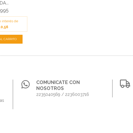
A...
.995
n interés de
10,56
COMUNICATE CON
NOSOTROS
2235040569 / 2236003716
das