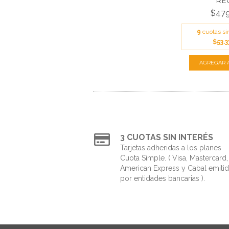
RE
$479
9
cuotas si
$53.3
3 CUOTAS SIN INTERÉS
Tarjetas adheridas a los planes
Cuota Simple. ( Visa, Mastercard,
American Express y Cabal emiti
por entidades bancarias ).