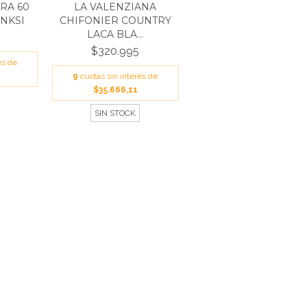
RA 60
LA VALENZIANA
INKSI
CHIFONIER COUNTRY
LACA BLA...
$320.995
és de
9
cuotas sin interés de
$35.666,11
SIN STOCK