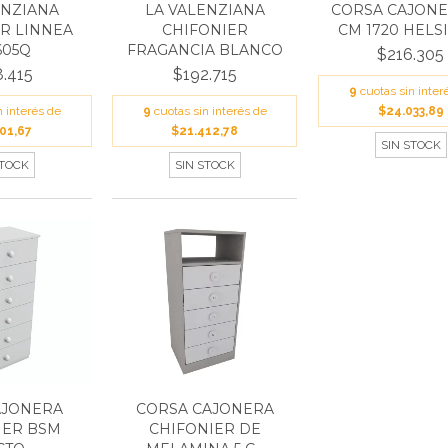
ENZIANA
LA VALENZIANA
CORSA CAJONE
R LINNEA
CHIFONIER
CM 1720 HELS
605Q
FRAGANCIA BLANCO
$216.305
.415
$192.715
9
cuotas sin inter
n interés de
9
cuotas sin interés de
$24.033,89
01,67
$21.412,78
SIN STOCK
STOCK
SIN STOCK
AJONERA
CORSA CAJONERA
IER BSM
CHIFONIER DE