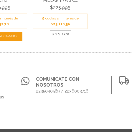
CTO
MELAMINA 5 C...
.995
$225.995
n interés de
9
cuotas sin interés de
32,78
$25.110,56
SIN STOCK
COMUNICATE CON
NOSOTROS
2235040569 / 2236003716
das