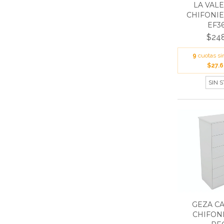
LA VAL
CHIFONIE
EF3
$248
9
cuotas si
$27.6
SIN 
GEZA C
CHIFON