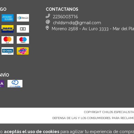
AGO
CONTACTANOS
2236003716
childsmdq@gmail.com
Moreno 2568 - Av. Luro 3333 - Mar del Pla
NVÍO
COPYRIGHT CHILDS ESPECIALISTAS
DEFENSA DE LAS Y LOS CONSUMIDORES. PARA RECLAM
io
aceptás el uso de cookies
para agilizar tu experiencia de compra