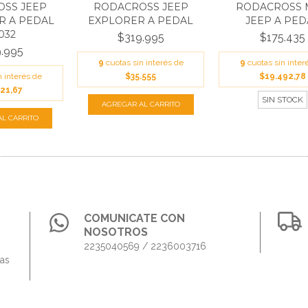
SS JEEP
RODACROSS JEEP
RODACROSS 
 A PEDAL
EXPLORER A PEDAL
JEEP A PED
032
$319.995
$175.435
.995
9
cuotas sin interés de
9
cuotas sin inter
n interés de
$35.555
$19.492,78
21,67
SIN STOCK
COMUNICATE CON
NOSOTROS
2235040569 / 2236003716
das