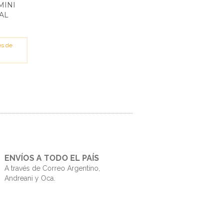
MINI
AL
és de
ENVÍOS A TODO EL PAÍS
A través de Correo Argentino,
Andreani y Oca.