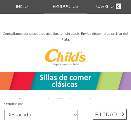
INICIO
PRODUCTOS
CARRITO
0
Consultanos por productos que figuran sin stock. Envíos disponibles en Mar del
Plata.
Inicio
/
Primeras comidas
/
Sillas de comer
/
Ordenar por
Sillas de comer clásicas
FILTRAR