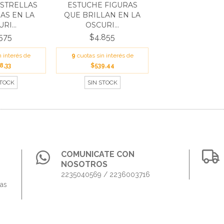
ESTRELLAS
ESTUCHE FIGURAS
AS EN LA
QUE BRILLAN EN LA
RI...
OSCURI...
575
$4.855
n interés de
9
cuotas sin interés de
8,33
$539,44
STOCK
SIN STOCK
COMUNICATE CON
NOSOTROS
2235040569 / 2236003716
das