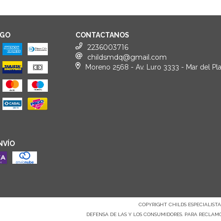
AGO
CONTACTANOS
2236003716
childsmdq@gmail.com
Moreno 2568 - Av. Luro 3333 - Mar del Pla
NVÍO
COPYRIGHT CHILDS ESPECIALISTAS
DEFENSA DE LAS Y LOS CONSUMIDORES. PARA RECLAM